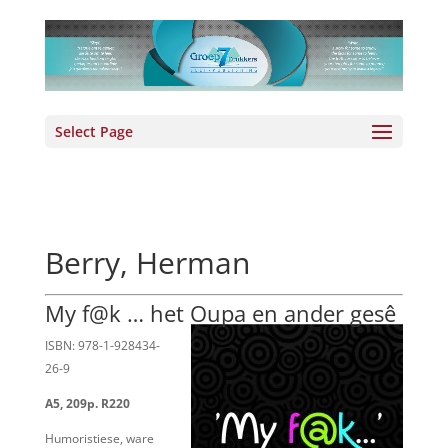
Select Page
Berry, Herman
My f@k … het Oupa en ander gesê
ISBN: 978-1-928434-
26-9
A5, 209p. R220
Humoristiese, ware