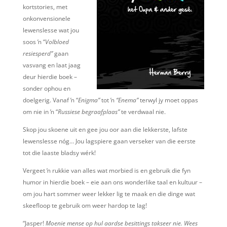
kortstories, met
onkonvensionele
lewenslesse wat jou
soos ŉ “
V
olbloed
resiesperd”
gaan
vasvang en laat jaag
deur hierdie boek –
sonder ophou en
doelgerig. Vanaf ŉ “
E
nigma”
tot ŉ
“Enema”
terwyl jy moet oppas
om nie in ŉ “
R
ussiese begraafplaas”
te verdwaal nie.
Skop jou skoene uit en gee jou oor aan die lekkerste, lafste
lewenslesse nóg… Jou lagspiere gaan verseker van die eerste
tot die laaste bladsy wérk!
Vergeet ŉ rukkie van alles wat morbied is en gebruik die fyn
humor in hierdie boek – eie aan ons wonderlike taal en kultuur –
om jou hart sommer weer lekker lig te maak en die dinge wat
skeefloop te gebruik om weer hardop te lag!
“Jasper!
M
oenie mense op hul aardse besittings takseer nie. Wees