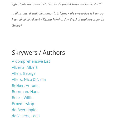
egter trots op ouma met die meeste paniekknoppies in die stad.
”
… dit is uitstekend; die humor is briljant – die sweepslae is keer op
keer só só só lekker! – Rentia
M
ynhardt – Vryskut taalversorger vir
Groep7
Skrywers / Authors
A Comprehensive List
Alberts, Albert
Allen, George
Allers, Nico & Nelia
Bekker, Antonet
Bornman, Hans
Botes, Willie
Broederskap
de Beer, Jopie
de Villiers, Leon